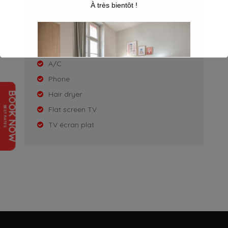
Amenities
À très bientôt !
Non Smoking
Wake up Service
Desk
A/C
Phone
Hair dryer
BOOK NOW
BEST RATES
Flat screen TV
TV écran plat
This will close in
16
seconds