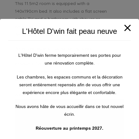
This 11.5m2 room is equipped with a
140x190cm bed. It also includes a flat screen
cable TV and a bathroom with shower or
bathtub.
L'Hôtel D'win fait peau neuve
An electric kettle is available in the room.
Amenities: safe, air conditioning, desk,
L'Hôtel D'win ferme temporairement ses portes pour
heating, closet, hairdryer, hospitality
une rénovation complète.
products, flat-screen TV, wake-up service.
Free Wi-Fi is available throughout the
Les chambres, les espaces communs et la décoration
property. Due to the authentic charm of our
seront entièrement repensés afin de vous offrir une
Parisian architecture, we do not have an
expérience encore plus élégante et confortable.
elevator.
Nous avons hâte de vous accueillir dans ce tout nouvel
Equipment
écrin.
Bathroom with shower
Réouverture au printemps 2027.
Free Wifi