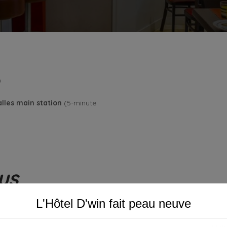
)
alles main station
(5-minute
us
L'Hôtel D'win fait peau neuve