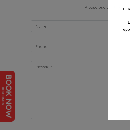
Please use the form be
L'H
L
repe
BOOK NOW
BEST RATES