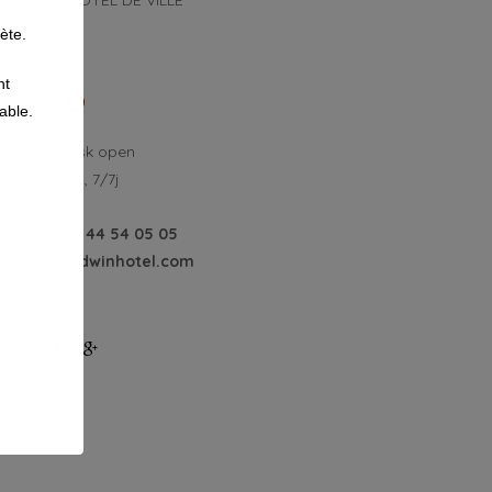
o Line 1 - HOTEL DE VILLE
ète.
nt
able.
Front desk open
24/24H, 7/7j
ne.
+33(0)1 44 54 05 05
.
contact@dwinhotel.com