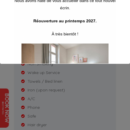
Nous avons hâte de vous accueillir dans ce tout nouvel
écrin.
Equipment
Bathroom with shower
Réouverture au printemps 2027.
Free Wifi
À très bientôt !
Desk
Wardrobe / closet
Free toiletries
Non Smoking
Wake up Service
Towels / Bed linen
Iron (upon request)
BOOK NOW
A/C
BEST RATES
Phone
This will close in
16
seconds
Safe
Hair dryer