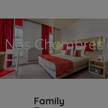
modal-check
Nos Chambres
Family