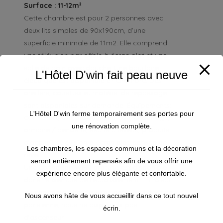
Surface : 11-12m²
Cette chambre est pour 2 personnes avec
deux lits simples de 90x190cm, d’une
superficie minimale de 11m2. Elle comprend
une télévision par câble à écran plat et une
salle de bain avec douche. Une bouilloire
L'Hôtel D'win fait peau neuve
électrique est disponible en chambre. Des
oreillers, couettes et matériel de repassage
sont disponibles sur demande. Équipements:
L'Hôtel D'win ferme temporairement ses portes pour
coffre-fort, climatisation, bureau, chauffage,
une rénovation complète.
armoire / penderie, sèche-cheveux, produits
d’accueil, télévision à écran plat, service de
Les chambres, les espaces communs et la décoration
réveil.
seront entièrement repensés afin de vous offrir une
Une connexion Wi-Fi gratuite est disponible
expérience encore plus élégante et confortable.
dans l’ensemble de l’établissement. En raison
du charme authentique de notre architecture
Nous avons hâte de vous accueillir dans ce tout nouvel
parisienne, nous ne disposons pas
écrin.
d’ascenseur.