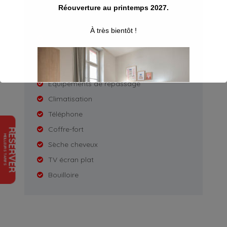
Réouverture au printemps 2027.
Equipements
À très bientôt !
Salle de bain douche
Wifi gratuit
Non fumeur
Equipements de repassage
Climatisation
Téléphone
Coffre-fort
RESERVER
MEILLEURS TARIFS
Sèche cheveux
TV écran plat
Ceci se fermera dans
13
secondes
Bouilloire