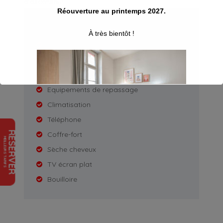
d’ascenseur.
Réouverture au printemps 2027.
Equipements
À très bientôt !
Salle de bains ou douche privée
Wifi gratuit
Non fumeur
Equipements de repassage
Climatisation
Téléphone
RESERVER
Coffre-fort
MEILLEURS TARIFS
Sèche cheveux
TV écran plat
Ceci se fermera dans
16
secondes
Bouilloire