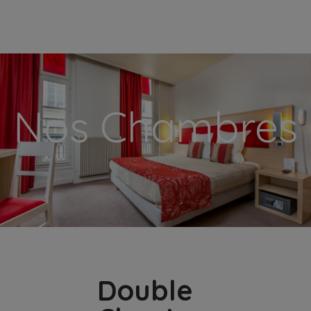
modal-check
Nos Chambres
Double