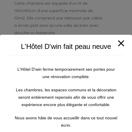
Cette chambre est équipée d’un lit de
140x190cm d’une superficie minimale de
10m2. Elle comprend une télévision par câble
à écran plat ainsi qu’une salle de bain avec
douche ou baignoire.
L'Hôtel D'win fait peau neuve
Une bouilloire électrique est disponible en
chambre. Des oreillers, couettes et matériel
de repassage sont disponibles sur demande.
L'Hôtel D'win ferme temporairement ses portes pour
Équipements: coffre-fort, climatisation,
une rénovation complète.
bureau, chauffage, armoire / penderie, sèche-
cheveux, produits d’accueil, télévision à écran
Les chambres, les espaces communs et la décoration
plat, service de réveil.
seront entièrement repensés afin de vous offrir une
Une connexion Wi-Fi gratuite est disponible
expérience encore plus élégante et confortable.
dans l’ensemble de l’établissement. En raison
du charme authentique de notre architecture
Nous avons hâte de vous accueillir dans ce tout nouvel
parisienne, nous ne disposons pas
écrin.